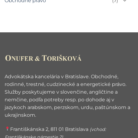
Obchodné právo
(7)
o.?
Advokátska kancelária v Bratislave. Obchodné,
rodinné, trestné, cudzinecké a energetické právo.
Služby poskytujeme v slovenčine, angličtine a
nemčine, podľa potreby resp. po dohode aj v
jazykoch arabskom, perzskom, urdu, paštúnskom a
ukrajinskom.
Františkánska 2, 811 01 Bratislava
(vchod:
Františkánske námestie 2)