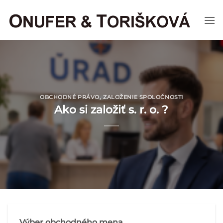
Skip
to
content
OBCHODNÉ PRÁVO
,
ZALOŽENIE SPOLOČNOSTI
Ako si založiť s. r. o. ?
Výber obchodného mena