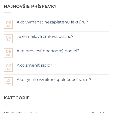
NAJNOVŠIE PRÍSPEVKY
Ako vymáhať nezaplatenú faktúru?
06
Jul
No
Comments
on
Je e-mailová zmluva platná?
06
Ako
vymáhať
Jul
No
nezaplatenú
Comments
faktúru?
on
Ako previesť obchodný podiel?
06
Je
e-
Jul
No
mailová
Comments
zmluva
on
platná?
Ako zmeniť sídlo?
06
Ako
previesť
Jul
No
obchodný
Comments
podiel?
on
Ako rýchlo vznikne spoločnosť s. r. o.?
21
Ako
zmeniť
Apr
No
sídlo?
Comments
on
Ako
KATEGÓRIE
rýchlo
vznikne
spoločnosť
s.
r.