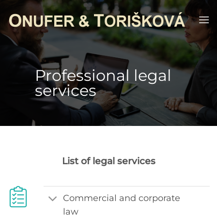
Skip
to
content
Professional legal
services
List of legal services
Commercial and corporate
law